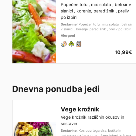
Popečen tofu , mix solata , beli sir v
slanici , korenje, paradižnik , preliv
po izbiri
Sestavine
: Popečen tofu , mix solata , beli sir
v slanici , korenje, paradižnik , preliv po izbiri
Alergeni
10,99€
Dnevna ponudba jedi
Vege krožnik
Vege krožnik različnih okusov in
sestavin
Sestavine
: Kos ocvrtega sira, bučke in
malancani na žaru, ocvrti šampinjoni, kuhana