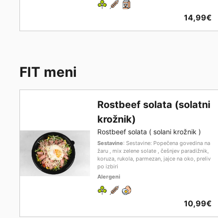
14,99€
FIT meni
Rostbeef solata (solatni
krožnik)
Rostbeef solata ( solani krožnik )
Sestavine
: Sestavine: Popečena govedina na
žaru , mix zelene solate , češnjev paradižnik,
koruza, rukola, parmezan, jajce na oko, preliv
po izbiri
Alergeni
10,99€