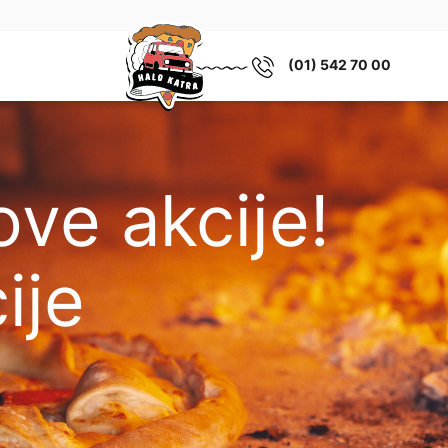
(01) 542 70 00
ve akcije!
ije