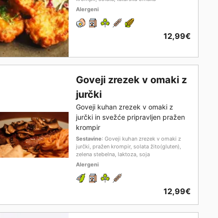
Alergeni
12,99€
Goveji zrezek v omaki z
jurčki
Goveji kuhan zrezek v omaki z
jurčki in svežće pripravljen pražen
krompir
Sestavine
: Goveji kuhan zrezek v omaki z
jurčki, pražen krompir, solata žito(gluten),
zelena stebelna, laktoza, soja
Alergeni
12,99€