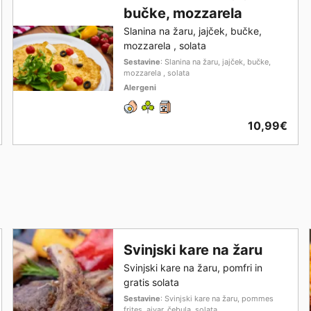
bučke, mozzarela
Slanina na žaru, jajček, bučke,
mozzarela , solata
Sestavine
: Slanina na žaru, jajček, bučke,
mozzarela , solata
Alergeni
10,99€
Svinjski kare na žaru
Svinjski kare na žaru, pomfri in
gratis solata
Sestavine
: Svinjski kare na žaru, pommes
frites, ajvar, čebula, solata