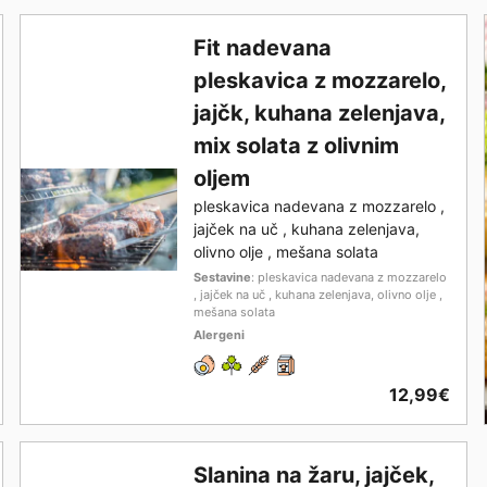
Fit nadevana
pleskavica z mozzarelo,
jajčk, kuhana zelenjava,
mix solata z olivnim
oljem
pleskavica nadevana z mozzarelo ,
jajček na uč , kuhana zelenjava,
olivno olje , mešana solata
Sestavine
: pleskavica nadevana z mozzarelo
, jajček na uč , kuhana zelenjava, olivno olje ,
mešana solata
Alergeni
12,99€
Slanina na žaru, jajček,