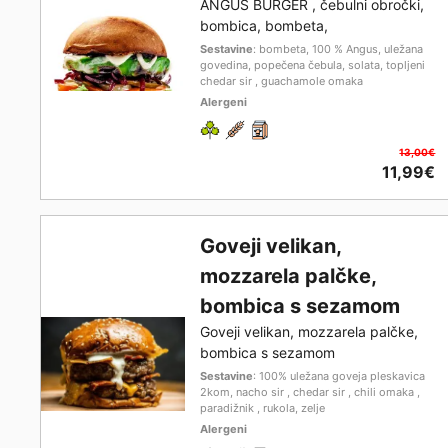
ANGUS BURGER , čebulni obročki,
bombica, bombeta,
Sestavine
: bombeta, 100 % Angus, uležana
govedina, popečena čebula, solata, topljeni
chedar sir , guachamole omaka
Alergeni
13,00€
11,99€
Goveji velikan,
mozzarela palčke,
bombica s sezamom
Goveji velikan, mozzarela palčke,
bombica s sezamom
Sestavine
: 100% uležana goveja pleskavica
2kom, nacho sir , chedar sir , chili omaka ,
paradižnik , rukola, zelje
Alergeni