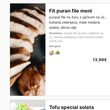
Fit puran file meni
puranji file na žaru z jajčkom na uč ,
kuhana zelenjava, mala mešana
solata, olivno olje
Sestavine
: puranji file na žaru z jajčkom na
uč , kuhana zelenjava, mala mešana solata,
olivno olje
Alergeni
13,99€
Tofu special solata