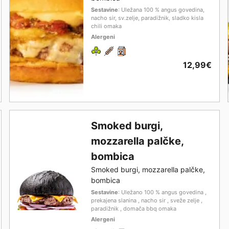
Sestavine
: Uležana 100 % angus govedina,
nacho sir, sv.zelje, paradižnik, sladko kisla
chili omaka
Alergeni
12,99€
Smoked burgi,
mozzarella palčke,
bombica
Smoked burgi, mozzarella palčke,
bombica
Sestavine
: Uležano 100 % angus govedina ,
prekajena slanina , nacho sir , sveže zelje ,
paradižnik , domača bbq omaka
Alergeni