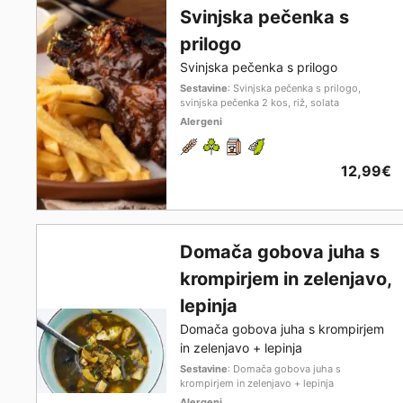
Svinjska pečenka s
prilogo
Svinjska pečenka s prilogo
Sestavine
: Svinjska pečenka s prilogo,
svinjska pečenka 2 kos, riž, solata
Alergeni
12,99€
Domača gobova juha s
krompirjem in zelenjavo,
lepinja
Domača gobova juha s krompirjem
in zelenjavo + lepinja
Sestavine
: Domača gobova juha s
krompirjem in zelenjavo + lepinja
Alergeni