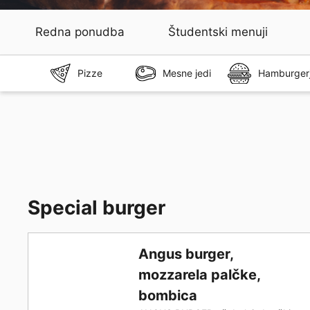
Redna ponudba
Študentski menuji
Pizze
Mesne jedi
Hamburgerj
Special burger
Angus burger,
mozzarela palčke,
bombica