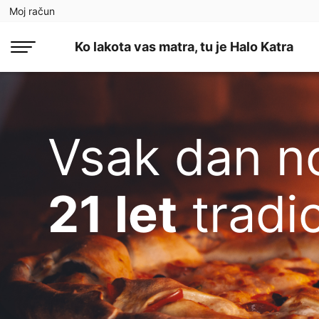
Moj račun
Ko lakota vas matra, tu je Halo Katra
Vsak dan no
21 let
tradic