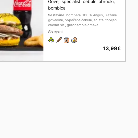
Goveji specialist, čebulni obročki,
bombica
Sestavine
: bombeta, 100 % Angus, uležana
govedina, popečena čebula, solata, topljeni
chedar sir , guachamole omaka
Alergeni
13,99€