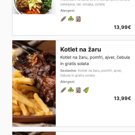
zelenjava, tat. omaka, solata
Alergeni
13,99€
Kotlet na žaru
Kotlet na žaru, pomfri, ajver, čebula
in gratis solata
Sestavine
: Kotlet na žaru, pomfri, ajver,
čebula in gratis solata
Alergeni
13,99€