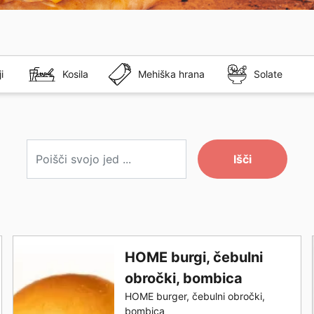
i
Kosila
Mehiška hrana
Solate
Išči
HOME burgi, čebulni
obročki, bombica
HOME burger, čebulni obročki,
bombica