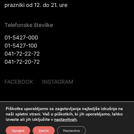
prazniki od 12. do 21. ure
Telefonske številke
01-5427-000
01-5427-100
041-72-22-72
041-72-20-72
FACEBOOK
INSTAGRAM
Piškotke uporabljamo za zagotavljanje najboljše izkušnje na
© Halo Katra. Vse pravice pridržane |
Pravno obvestilo
|
O piškotkih
|
naši spletni strani.
Več o piškotkih, ki jih uporabljamo, lahko
Izdelava spletnih strani
Plenum IT d.o.o.
izveste ali jih izključite v
nastavitvah
.
Sprejmi
Zavrni
Nastavitve