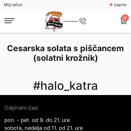
Moj račun
zaprto
0
Cesarska solata s piščancem
(solatni krožnik)
#halo_katra
Odpiralni časi
pon. - pet. od 9. do 21. ure
sobota, nedelja od 11. od 21. ure