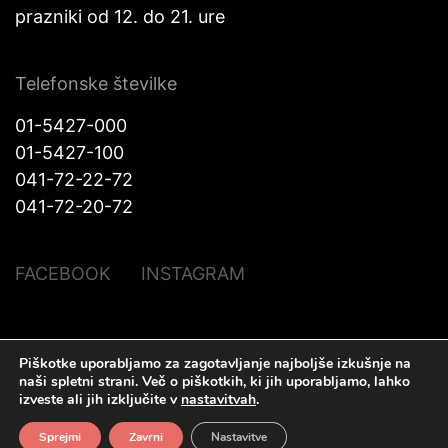
prazniki od 12. do 21. ure
Telefonske številke
01-5427-000
01-5427-100
041-72-22-72
041-72-20-72
FACEBOOK
INSTAGRAM
Piškotke uporabljamo za zagotavljanje najboljše izkušnje na
© Halo Katra. Vse pravice pridržane |
Pravno obvestilo
|
O piškotkih
|
naši spletni strani.
Več o piškotkih, ki jih uporabljamo, lahko
Izdelava spletnih strani
Plenum IT d.o.o.
izveste ali jih izključite v
nastavitvah
.
Sprejmi
Zavrni
Nastavitve