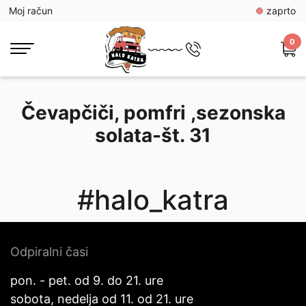
Moj račun
zaprto
0
Čevapčiči, pomfri ,sezonska
solata-št. 31
#halo_katra
Odpiralni časi
pon. - pet. od 9. do 21. ure
sobota, nedelja od 11. od 21. ure