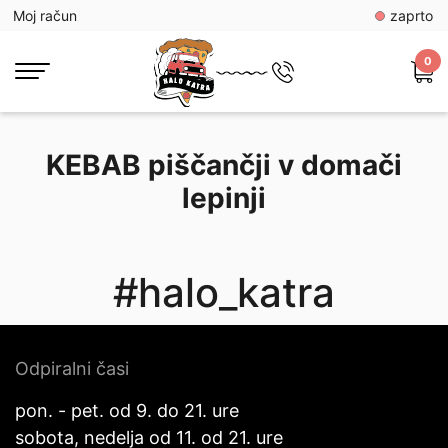
Moj račun
zaprto
0
KEBAB piščančji v domači
lepinji
#halo_katra
Odpiralni časi
pon. - pet. od 9. do 21. ure
sobota, nedelja od 11. od 21. ure