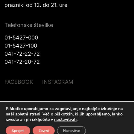
prazniki od 12. do 21. ure
Telefonske številke
01-5427-000
01-5427-100
041-72-22-72
041-72-20-72
FACEBOOK
INSTAGRAM
Piškotke uporabljamo za zagotavljanje najboljše izkušnje na
© Halo Katra. Vse pravice pridržane |
Pravno obvestilo
|
O piškotkih
|
naši spletni strani.
Več o piškotkih, ki jih uporabljamo, lahko
Izdelava spletnih strani
Plenum IT d.o.o.
izveste ali jih izključite v
nastavitvah
.
Sprejmi
Zavrni
Nastavitve