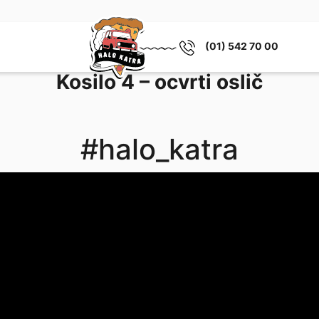
(01) 542 70 00
Kosilo 4 – ocvrti oslič
#halo_katra