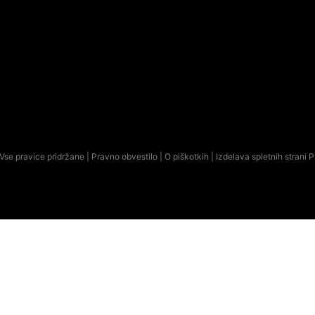
Vse pravice pridržane |
Pravno obvestilo
|
O piškotkih
| Izdelava spletnih strani
P