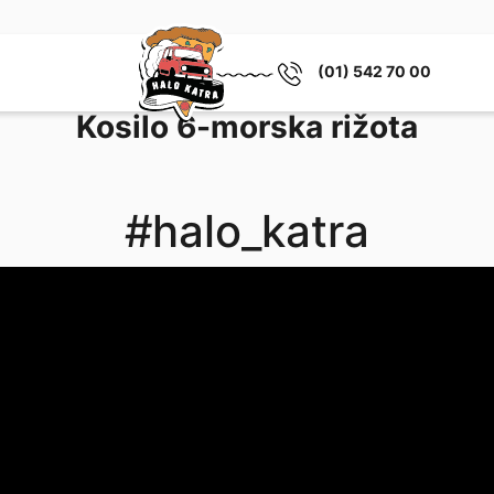
(01) 542 70 00
Kosilo 6-morska rižota
#halo_katra