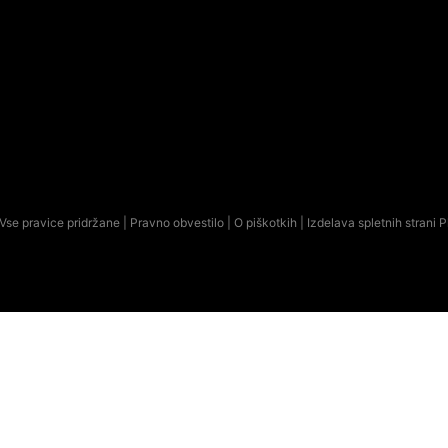
Vse pravice pridržane |
Pravno obvestilo
|
O piškotkih
| Izdelava spletnih strani
P