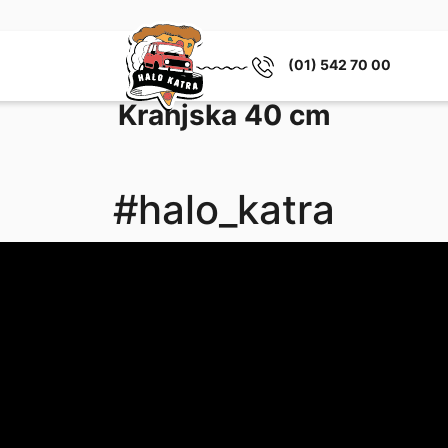
(01) 542 70 00
Kranjska 40 cm
#halo_katra