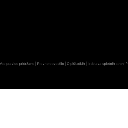
Vse pravice pridržane |
Pravno obvestilo
|
O piškotkih
| Izdelava spletnih strani
P