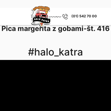
(01) 542 70 00
Pica margerita z gobami-št. 416
#halo_katra