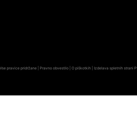
Vse pravice pridržane |
Pravno obvestilo
|
O piškotkih
| Izdelava spletnih strani
P