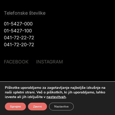
Telefonske številke
01-5427-000
01-5427-100
041-72-22-72
041-72-20-72
FACEBOOK
INSTAGRAM
© Halo Katra. Vse pravice pridržane |
Pravno obvestilo
|
O piškotkih
|
Piškotke uporabljamo za zagotavljanje najboljše izkušnje na
Izdelava spletnih strani
Plenum IT d.o.o.
naši spletni strani.
Več o piškotkih, ki jih uporabljamo, lahko
izveste ali jih izključite v
nastavitvah
.
Sprejmi
Zavrni
Nastavitve