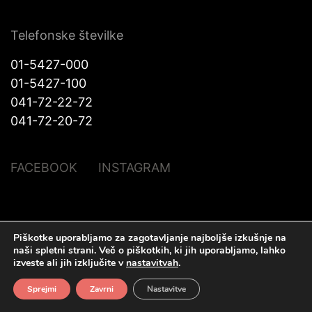
Telefonske številke
01-5427-000
01-5427-100
041-72-22-72
041-72-20-72
FACEBOOK
INSTAGRAM
© Halo Katra. Vse pravice pridržane |
Pravno obvestilo
|
O piškotkih
|
Piškotke uporabljamo za zagotavljanje najboljše izkušnje na
Izdelava spletnih strani
Plenum IT d.o.o.
naši spletni strani.
Več o piškotkih, ki jih uporabljamo, lahko
izveste ali jih izključite v
nastavitvah
.
Sprejmi
Zavrni
Nastavitve