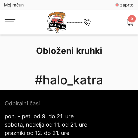
Moj račun
zaprto
0
Obloženi kruhki
#halo_katra
Odpiralni časi
pon. - pet. od 9. do 21. ure
sobota, nedelja od 11. od 21. ure
prazniki od 12. do 21. ure