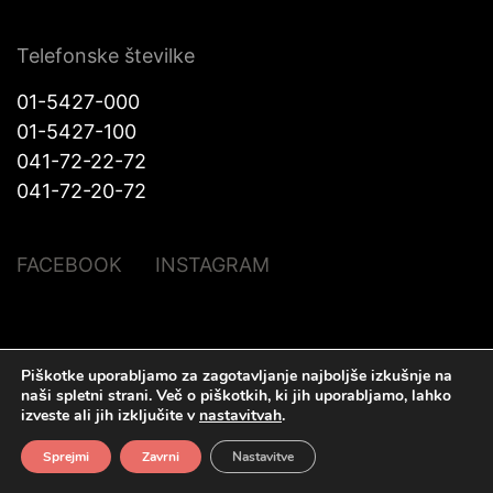
Telefonske številke
01-5427-000
01-5427-100
041-72-22-72
041-72-20-72
FACEBOOK
INSTAGRAM
© Halo Katra. Vse pravice pridržane |
Pravno obvestilo
|
O piškotkih
|
Piškotke uporabljamo za zagotavljanje najboljše izkušnje na
Izdelava spletnih strani
Plenum IT d.o.o.
naši spletni strani.
Več o piškotkih, ki jih uporabljamo, lahko
izveste ali jih izključite v
nastavitvah
.
Sprejmi
Zavrni
Nastavitve