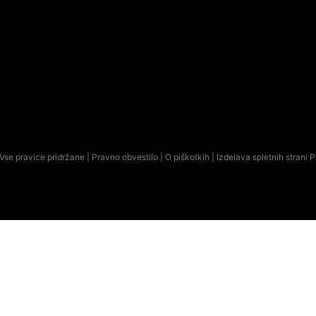
Vse pravice pridržane |
Pravno obvestilo
|
O piškotkih
| Izdelava spletnih strani
P