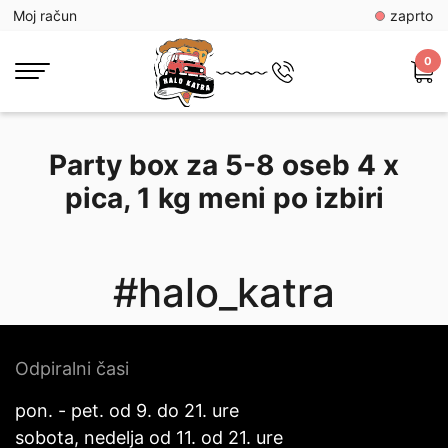
Moj račun
zaprto
0
Party box za 5-8 oseb 4 x
pica, 1 kg meni po izbiri
#halo_katra
Odpiralni časi
pon. - pet. od 9. do 21. ure
sobota, nedelja od 11. od 21. ure