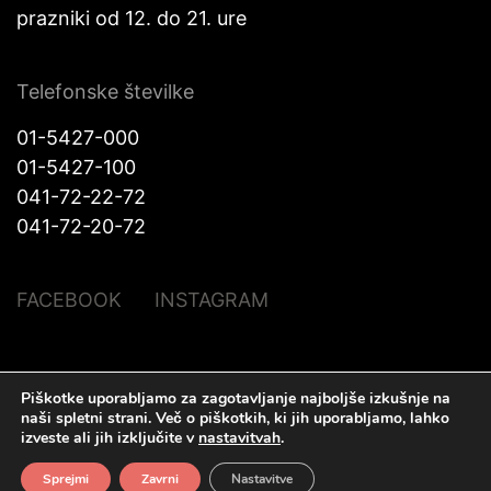
prazniki od 12. do 21. ure
Telefonske številke
01-5427-000
01-5427-100
041-72-22-72
041-72-20-72
FACEBOOK
INSTAGRAM
Piškotke uporabljamo za zagotavljanje najboljše izkušnje na
© Halo Katra. Vse pravice pridržane |
Pravno obvestilo
|
O piškotkih
|
naši spletni strani.
Več o piškotkih, ki jih uporabljamo, lahko
Izdelava spletnih strani
Plenum IT d.o.o.
izveste ali jih izključite v
nastavitvah
.
Sprejmi
Zavrni
Nastavitve