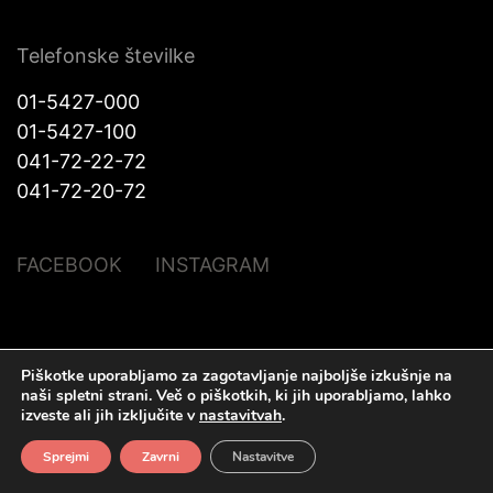
Telefonske številke
01-5427-000
01-5427-100
041-72-22-72
041-72-20-72
FACEBOOK
INSTAGRAM
© Halo Katra. Vse pravice pridržane |
Pravno obvestilo
|
O piškotkih
|
Piškotke uporabljamo za zagotavljanje najboljše izkušnje na
Izdelava spletnih strani
Plenum IT d.o.o.
naši spletni strani.
Več o piškotkih, ki jih uporabljamo, lahko
izveste ali jih izključite v
nastavitvah
.
Sprejmi
Zavrni
Nastavitve