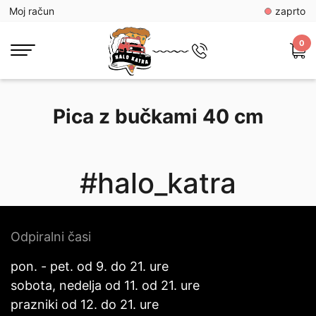
Moj račun
zaprto
0
Pica z bučkami 40 cm
#halo_katra
Odpiralni časi
pon. - pet. od 9. do 21. ure
sobota, nedelja od 11. od 21. ure
prazniki od 12. do 21. ure