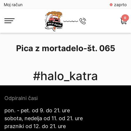
Moj račun
zaprto
0
Pica z mortadelo-št. 065
#halo_katra
Odpiralni časi
pon. - pet. od 9. do 21. ure
sobota, nedelja od 11. od 21. ure
prazniki od 12. do 21. ure