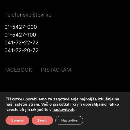
Telefonske številke
01-5427-000
01-5427-100
041-72-22-72
041-72-20-72
FACEBOOK
INSTAGRAM
© Halo Katra. Vse pravice pridržane |
Pravno obvestilo
|
O piškotkih
|
Piškotke uporabljamo za zagotavljanje najboljše izkušnje na
Izdelava spletnih strani
Plenum IT d.o.o.
naši spletni strani.
Več o piškotkih, ki jih uporabljamo, lahko
izveste ali jih izključite v
nastavitvah
.
Sprejmi
Zavrni
Nastavitve