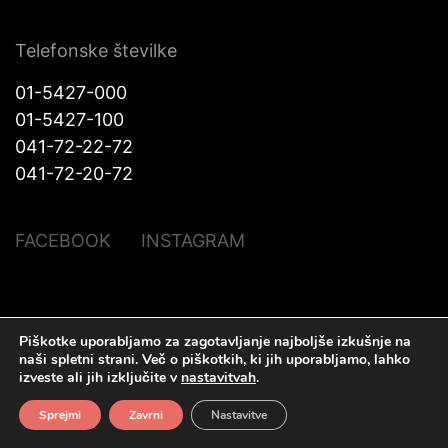
Telefonske številke
01-5427-000
01-5427-100
041-72-22-72
041-72-20-72
FACEBOOK
INSTAGRAM
© Halo Katra. Vse pravice pridržane |
Pravno obvestilo
|
O piškotkih
|
Piškotke uporabljamo za zagotavljanje najboljše izkušnje na
Izdelava spletnih strani
Plenum IT d.o.o.
naši spletni strani.
Več o piškotkih, ki jih uporabljamo, lahko
izveste ali jih izključite v
nastavitvah
.
Sprejmi
Zavrni
Nastavitve