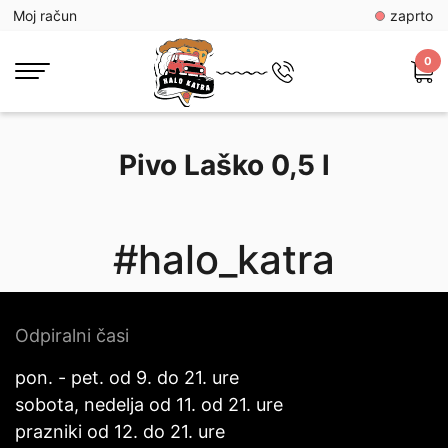
Moj račun
zaprto
0
Pivo Laško 0,5 l
#halo_katra
Odpiralni časi
pon. - pet. od 9. do 21. ure
sobota, nedelja od 11. od 21. ure
prazniki od 12. do 21. ure