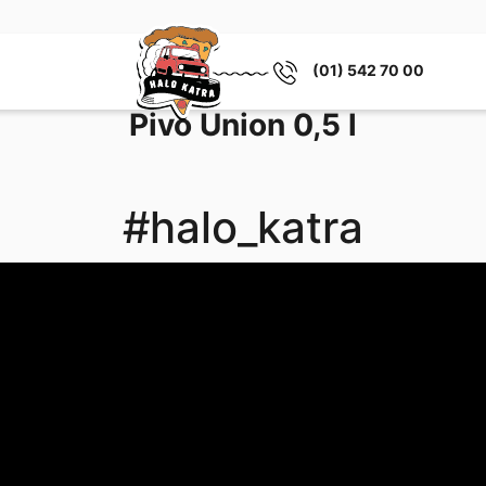
(01) 542 70 00
Pivo Union 0,5 l
#halo_katra