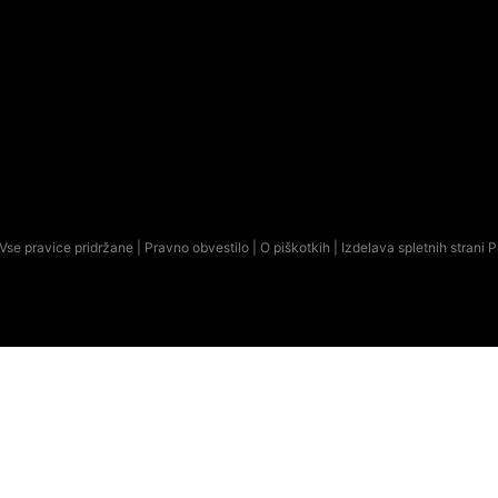
Vse pravice pridržane |
Pravno obvestilo
|
O piškotkih
| Izdelava spletnih strani
P