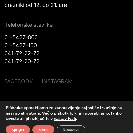
prazniki od 12. do 21. ure
Telefonske številke
01-5427-000
01-5427-100
041-72-22-72
041-72-20-72
FACEBOOK
INSTAGRAM
Piškotke uporabljamo za zagotavljanje najboljše izkušnje na
© Halo Katra. Vse pravice pridržane |
Pravno obvestilo
|
O piškotkih
|
naši spletni strani.
Več o piškotkih, ki jih uporabljamo, lahko
Izdelava spletnih strani
Plenum IT d.o.o.
izveste ali jih izključite v
nastavitvah
.
Sprejmi
Zavrni
Nastavitve