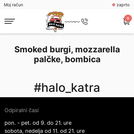
Moj račun
zaprto
0
Smoked burgi, mozzarella
palčke, bombica
#halo_katra
Odpiralni časi
pon. - pet. od 9. do 21. ure
sobota, nedelja od 11. od 21. ure