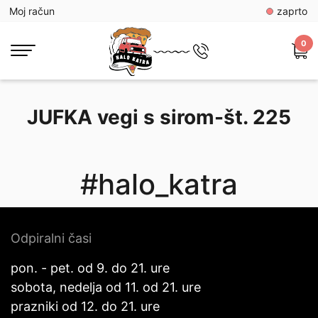
Moj račun
zaprto
0
JUFKA vegi s sirom-št. 225
#halo_katra
Odpiralni časi
pon. - pet. od 9. do 21. ure
sobota, nedelja od 11. od 21. ure
prazniki od 12. do 21. ure