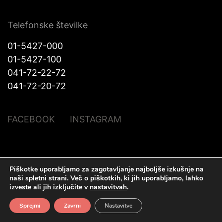
Telefonske številke
01-5427-000
01-5427-100
041-72-22-72
041-72-20-72
FACEBOOK
INSTAGRAM
© Halo Katra. Vse pravice pridržane |
Pravno obvestilo
|
O piškotkih
|
Piškotke uporabljamo za zagotavljanje najboljše izkušnje na
Izdelava spletnih strani
Plenum IT d.o.o.
naši spletni strani.
Več o piškotkih, ki jih uporabljamo, lahko
izveste ali jih izključite v
nastavitvah
.
Sprejmi
Zavrni
Nastavitve