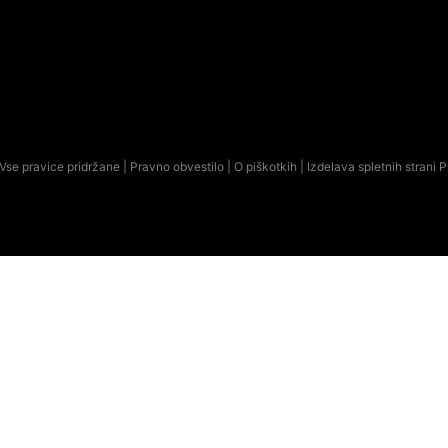
Vse pravice pridržane |
Pravno obvestilo
|
O piškotkih
| Izdelava spletnih strani
P