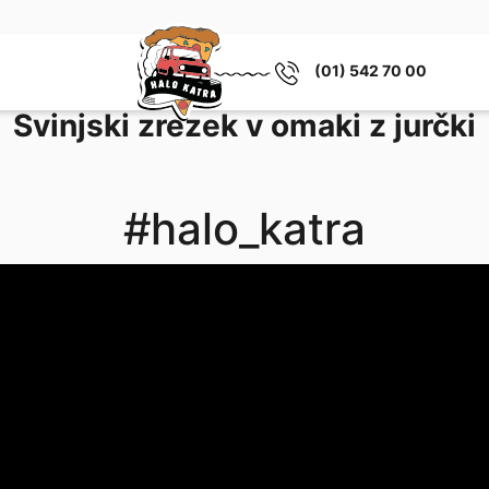
(01) 542 70 00
Svinjski zrezek v omaki z jurčki
#halo_katra