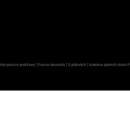
Vse pravice pridržane |
Pravno obvestilo
|
O piškotkih
| Izdelava spletnih strani
P