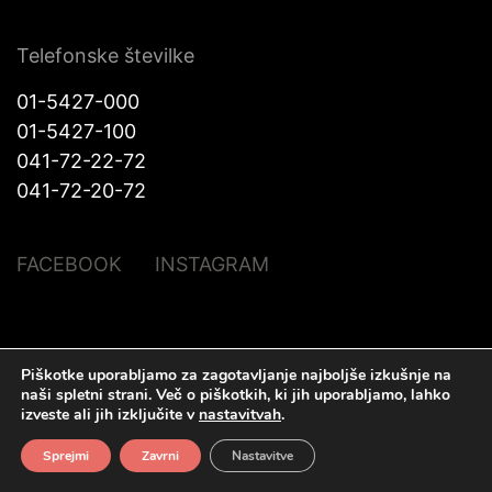
Telefonske številke
01-5427-000
01-5427-100
041-72-22-72
041-72-20-72
FACEBOOK
INSTAGRAM
© Halo Katra. Vse pravice pridržane |
Pravno obvestilo
|
O piškotkih
|
Piškotke uporabljamo za zagotavljanje najboljše izkušnje na
Izdelava spletnih strani
Plenum IT d.o.o.
naši spletni strani.
Več o piškotkih, ki jih uporabljamo, lahko
izveste ali jih izključite v
nastavitvah
.
Sprejmi
Zavrni
Nastavitve