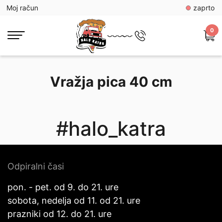
Moj račun
zaprto
0
Vražja pica 40 cm
#halo_katra
Odpiralni časi
pon. - pet. od 9. do 21. ure
sobota, nedelja od 11. od 21. ure
prazniki od 12. do 21. ure