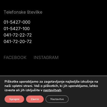
Telefonske številke
01-5427-000
01-5427-100
041-72-22-72
041-72-20-72
FACEBOOK
INSTAGRAM
© Halo Katra. Vse pravice pridržane |
Pravno obvestilo
|
O piškotkih
|
Piškotke uporabljamo za zagotavljanje najboljše izkušnje na
Izdelava spletnih strani
Plenum IT d.o.o.
naši spletni strani.
Več o piškotkih, ki jih uporabljamo, lahko
izveste ali jih izključite v
nastavitvah
.
Sprejmi
Zavrni
Nastavitve