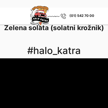
(01) 542 70 00
Zelena solata (solatni krožnik)
#halo_katra