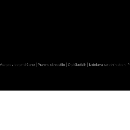
Vse pravice pridržane |
Pravno obvestilo
|
O piškotkih
| Izdelava spletnih strani
P