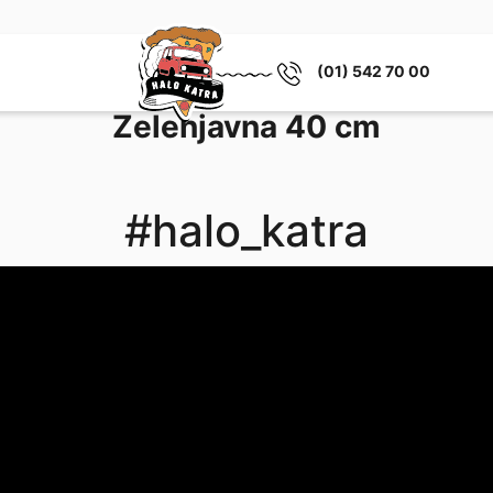
(01) 542 70 00
Zelenjavna 40 cm
#halo_katra