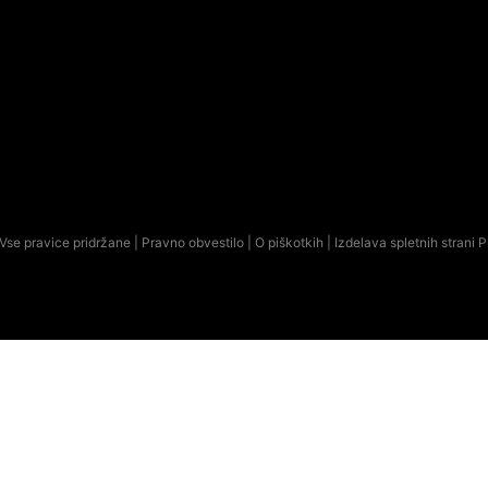
Vse pravice pridržane |
Pravno obvestilo
|
O piškotkih
| Izdelava spletnih strani
P