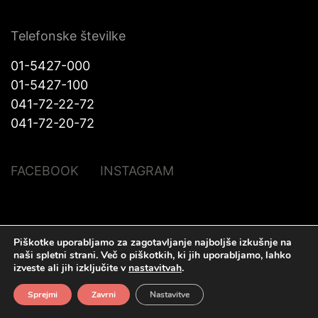
Telefonske številke
01-5427-000
01-5427-100
041-72-22-72
041-72-20-72
FACEBOOK
INSTAGRAM
© Halo Katra. Vse pravice pridržane |
Pravno obvestilo
|
O piškotkih
|
Piškotke uporabljamo za zagotavljanje najboljše izkušnje na
Izdelava spletnih strani
Plenum IT d.o.o.
naši spletni strani.
Več o piškotkih, ki jih uporabljamo, lahko
izveste ali jih izključite v
nastavitvah
.
Sprejmi
Zavrni
Nastavitve